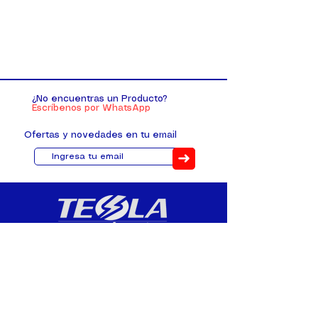
¿No encuentras un Producto?
Escríbenos por WhatsApp
Ofertas y novedades en tu email
➜
Distribuimos, comercializamos y
fabricamos equipos eléctricos y
electrónicos desde 2010, ofreciendo
asesoramiento personalizado, y
soluciones cada proyecto.