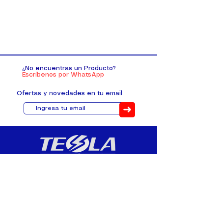
¿No encuentras un Producto?
Escríbenos por WhatsApp
Ofertas y novedades en tu email
➜
Distribuimos, comercializamos y
fabricamos equipos eléctricos y
electrónicos desde 2010, ofreciendo
asesoramiento personalizado, y
soluciones cada proyecto.