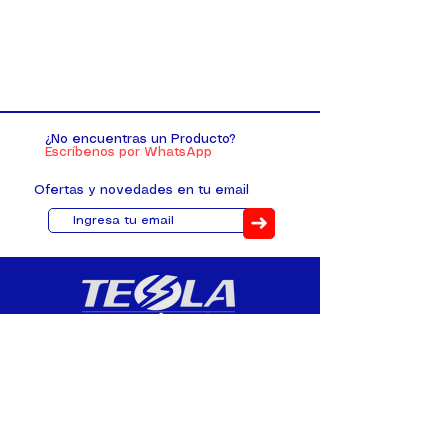
¿No encuentras un Producto?
Escríbenos por WhatsApp
Ofertas y novedades en tu email
➜
Distribuimos, comercializamos y
fabricamos equipos eléctricos y
electrónicos desde 2010, ofreciendo
asesoramiento personalizado, y
soluciones cada proyecto.