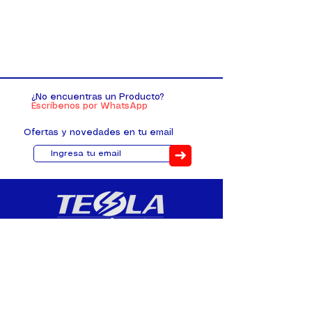
¿No encuentras un Producto?
Escríbenos por WhatsApp
Ofertas y novedades en tu email
➜
Distribuimos, comercializamos y
fabricamos equipos eléctricos y
electrónicos desde 2010, ofreciendo
asesoramiento personalizado, y
soluciones cada proyecto.