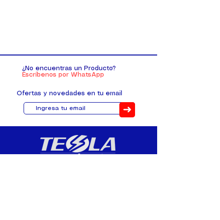
¿No encuentras un Producto?
Escríbenos por WhatsApp
Ofertas y novedades en tu email
➜
Distribuimos, comercializamos y
fabricamos equipos eléctricos y
electrónicos desde 2010, ofreciendo
asesoramiento personalizado, y
soluciones cada proyecto.