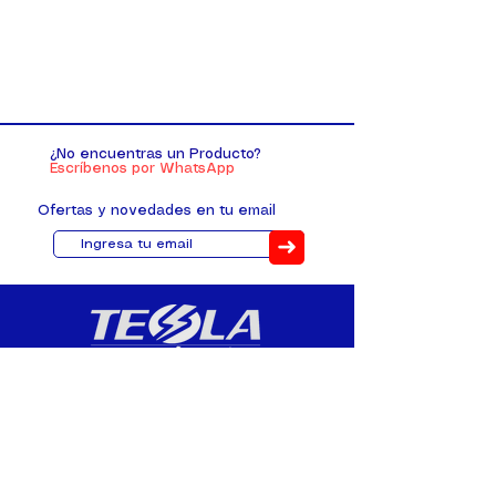
¿No encuentras un Producto?
Escríbenos por WhatsApp
Ofertas y novedades en tu email
➜
Distribuimos, comercializamos y
fabricamos equipos eléctricos y
electrónicos desde 2010, ofreciendo
asesoramiento personalizado, y
soluciones cada proyecto.