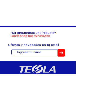
¿No encuentras un Producto?
Escríbenos por WhatsApp
Ofertas y novedades en tu email
➜
Distribuimos, comercializamos y
fabricamos equipos eléctricos y
electrónicos desde 2010, ofreciendo
asesoramiento personalizado, y
soluciones cada proyecto.