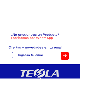
¿No encuentras un Producto?
Escríbenos por WhatsApp
Ofertas y novedades en tu email
➜
Distribuimos, comercializamos y
fabricamos equipos eléctricos y
electrónicos desde 2010, ofreciendo
asesoramiento personalizado, y
soluciones cada proyecto.