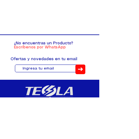
¿No encuentras un Producto?
Escríbenos por WhatsApp
Ofertas y novedades en tu email
➜
Distribuimos, comercializamos y
fabricamos equipos eléctricos y
electrónicos desde 2010, ofreciendo
asesoramiento personalizado, y
soluciones cada proyecto.