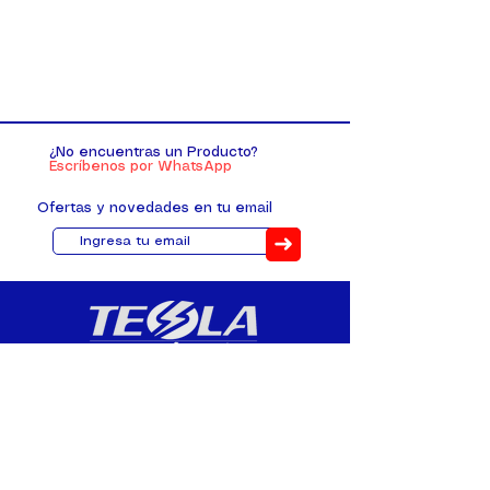
¿No encuentras un Producto?
Escríbenos por WhatsApp
Ofertas y novedades en tu email
➜
Distribuimos, comercializamos y
fabricamos equipos eléctricos y
electrónicos desde 2010, ofreciendo
asesoramiento personalizado, y
soluciones cada proyecto.