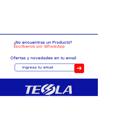
¿No encuentras un Producto?
Escríbenos por WhatsApp
Ofertas y novedades en tu email
➜
Distribuimos, comercializamos y
fabricamos equipos eléctricos y
electrónicos desde 2010, ofreciendo
asesoramiento personalizado, y
soluciones cada proyecto.