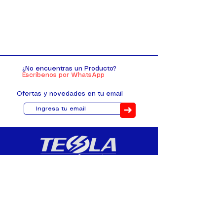
¿No encuentras un Producto?
Escríbenos por WhatsApp
Ofertas y novedades en tu email
➜
Distribuimos, comercializamos y
fabricamos equipos eléctricos y
electrónicos desde 2010, ofreciendo
asesoramiento personalizado, y
soluciones cada proyecto.