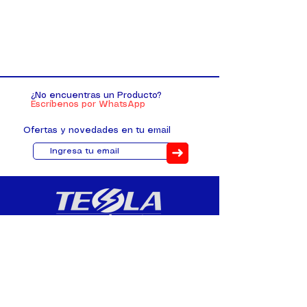
¿No encuentras un Producto?
Escríbenos por WhatsApp
Ofertas y novedades en tu email
➜
Distribuimos, comercializamos y
fabricamos equipos eléctricos y
electrónicos desde 2010, ofreciendo
asesoramiento personalizado, y
soluciones cada proyecto.