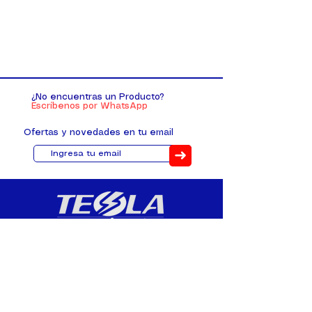
¿No encuentras un Producto?
Escríbenos por WhatsApp
Ofertas y novedades en tu email
➜
Distribuimos, comercializamos y
fabricamos equipos eléctricos y
electrónicos desde 2010, ofreciendo
asesoramiento personalizado, y
soluciones cada proyecto.