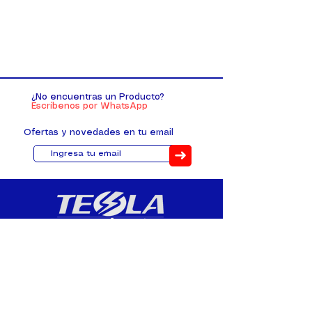
¿No encuentras un Producto?
Escríbenos por WhatsApp
Ofertas y novedades en tu email
➜
Distribuimos, comercializamos y
fabricamos equipos eléctricos y
electrónicos desde 2010, ofreciendo
asesoramiento personalizado, y
soluciones cada proyecto.