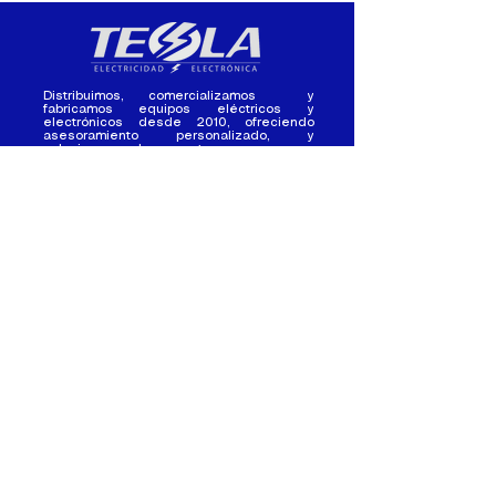
Distribuimos, comercializamos y
fabricamos equipos eléctricos y
electrónicos desde 2010, ofreciendo
asesoramiento personalizado, y
soluciones cada proyecto.
Contacto
(+593) 98 411 2915
tesla_industrial@hotmail.co
m
¿Quienes
Atención al
Somos?
Cliente
Nuestra Experiencia
Ventas al por mayor
Trabaja con
Contactate con
nosotros /
nosotros
Pasantias