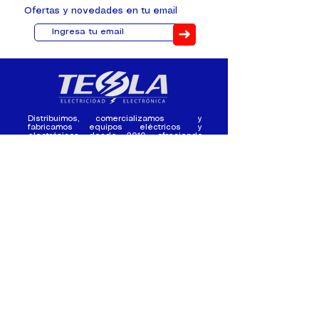
Ofertas y novedades en tu email
➜
Distribuimos, comercializamos y
fabricamos equipos eléctricos y
electrónicos desde 2010, ofreciendo
asesoramiento personalizado, y
soluciones cada proyecto.
Contacto
(+593) 98 411 2915
tesla_industrial@hotmail.co
m
¿Quienes
Atención al