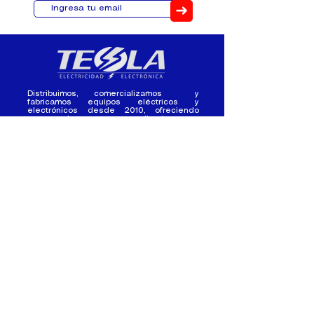
➜
Distribuimos, comercializamos y
fabricamos equipos eléctricos y
electrónicos desde 2010, ofreciendo
asesoramiento personalizado, y
soluciones cada proyecto.
Contacto
(+593) 98 411 2915
tesla_industrial@hotmail.co
m
¿Quienes
Atención al
Somos?
Cliente
Nuestra Experiencia
Ventas al por mayor