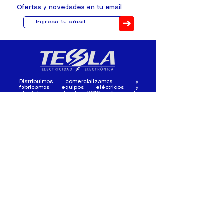
Ofertas y novedades en tu email
➜
Distribuimos, comercializamos y
fabricamos equipos eléctricos y
electrónicos desde 2010, ofreciendo
asesoramiento personalizado, y
soluciones cada proyecto.
Contacto
(+593) 98 411 2915
tesla_industrial@hotmail.co
m
¿Quienes
Atención al