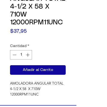
4-1/2 X 58 X
710W
12000RPM11UNC
Precio
$37,95
Cantidad
*
Añadir al Carrito
AMOLADORA ANGULAR TOTAL  
4-1/2 X 58  X 710W 
12000RPM11UNC