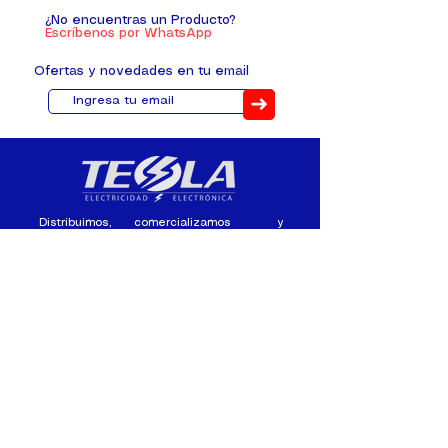
¿No encuentras un Producto?
Escríbenos por WhatsApp
Ofertas y novedades en tu email
➜
Distribuimos, comercializamos y
fabricamos equipos eléctricos y
electrónicos desde 2010, ofreciendo
asesoramiento personalizado, y
soluciones cada proyecto.
Contacto
(+593) 98 411 2915
tesla_industrial@hotmail.co
m