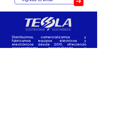
➜
Distribuimos, comercializamos y
fabricamos equipos eléctricos y
electrónicos desde 2010, ofreciendo
asesoramiento personalizado, y
soluciones cada proyecto.
Contacto
(+593) 98 411 2915
tesla_industrial@hotmail.co
m
¿Quienes
Atención al
Somos?
Cliente
Nuestra Experiencia
Ventas al por mayor