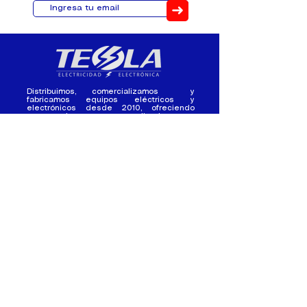
➜
Distribuimos, comercializamos y
fabricamos equipos eléctricos y
electrónicos desde 2010, ofreciendo
asesoramiento personalizado, y
soluciones cada proyecto.
Contacto
(+593) 98 411 2915
tesla_industrial@hotmail.co
m
¿Quienes
Atención al
Somos?
Cliente
Nuestra Experiencia
Ventas al por mayor