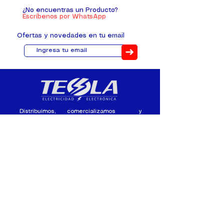
¿No encuentras un Producto?
Escríbenos por WhatsApp
Ofertas y novedades en tu email
➜
Distribuimos, comercializamos y
fabricamos equipos eléctricos y
electrónicos desde 2010, ofreciendo
asesoramiento personalizado, y
soluciones cada proyecto.
Contacto
(+593) 98 411 2915
tesla_industrial@hotmail.co
m