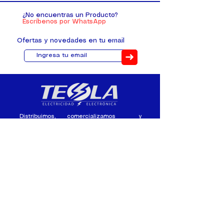
¿No encuentras un Producto?
Escríbenos por WhatsApp
Ofertas y novedades en tu email
➜
Distribuimos, comercializamos y
fabricamos equipos eléctricos y
electrónicos desde 2010, ofreciendo
asesoramiento personalizado, y
soluciones cada proyecto.
Contacto
(+593) 98 411 2915
tesla_industrial@hotmail.co