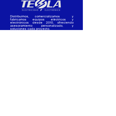
Distribuimos, comercializamos y
fabricamos equipos eléctricos y
electrónicos desde 2010, ofreciendo
asesoramiento personalizado, y
soluciones cada proyecto.
Contacto
(+593) 98 411 2915
tesla_industrial@hotmail.co
m
¿Quienes
Atención al
Somos?
Cliente
Nuestra Experiencia
Ventas al por mayor
Trabaja con
Contactate con
nosotros /
nosotros
Pasantias