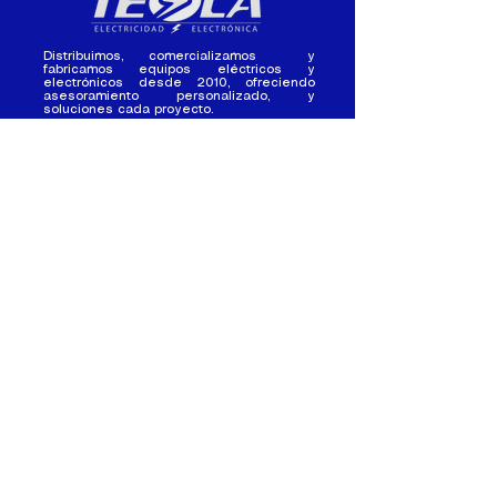
Distribuimos, comercializamos y
fabricamos equipos eléctricos y
electrónicos desde 2010, ofreciendo
asesoramiento personalizado, y
soluciones cada proyecto.
Contacto
(+593) 98 411 2915
tesla_industrial@hotmail.co
m
¿Quienes
Atención al
Somos?
Cliente
Nuestra Experiencia
Ventas al por mayor
Trabaja con
Contactate con
nosotros /
nosotros
Pasantias
Nuestros Locales