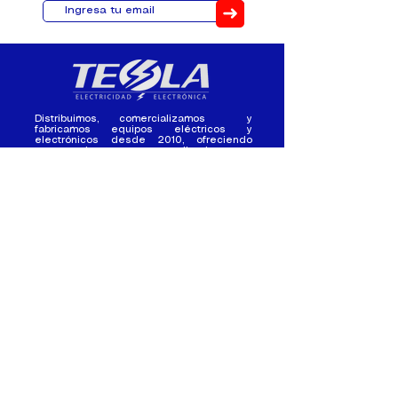
➜
Distribuimos, comercializamos y
fabricamos equipos eléctricos y
electrónicos desde 2010, ofreciendo
asesoramiento personalizado, y
soluciones cada proyecto.
Contacto
(+593) 98 411 2915
tesla_industrial@hotmail.co
m
¿Quienes
Atención al
Somos?
Cliente
Nuestra Experiencia
Ventas al por mayor