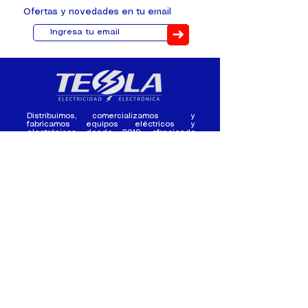
Ofertas y novedades en tu email
➜
Distribuimos, comercializamos y
fabricamos equipos eléctricos y
electrónicos desde 2010, ofreciendo
asesoramiento personalizado, y
soluciones cada proyecto.
Contacto
(+593) 98 411 2915
tesla_industrial@hotmail.co
m
¿Quienes
Atención al