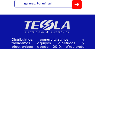
➜
Distribuimos, comercializamos y
fabricamos equipos eléctricos y
electrónicos desde 2010, ofreciendo
asesoramiento personalizado, y
soluciones cada proyecto.
Contacto
(+593) 98 411 2915
tesla_industrial@hotmail.co
m
¿Quienes
Atención al
Somos?
Cliente
Nuestra Experiencia
Ventas al por mayor