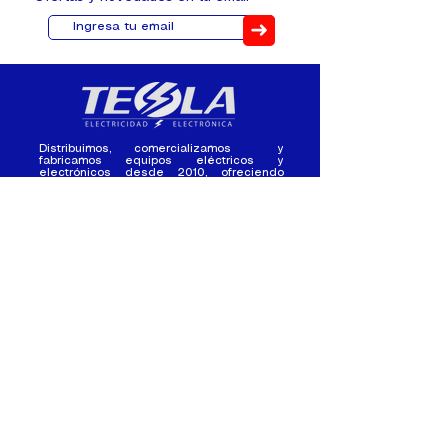
➜
Distribuimos, comercializamos y
fabricamos equipos eléctricos y
electrónicos desde 2010, ofreciendo
asesoramiento personalizado, y
soluciones cada proyecto.
Contacto
(+593) 98 411 2915
tesla_industrial@hotmail.co
m
¿Quienes
Atención al
Somos?
Cliente