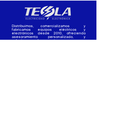
Distribuimos, comercializamos y
fabricamos equipos eléctricos y
electrónicos desde 2010, ofreciendo
asesoramiento personalizado, y
soluciones cada proyecto.
Contacto
(+593) 98 411 2915
tesla_industrial@hotmail.co
m
¿Quienes
Atención al
Somos?
Cliente
Nuestra Experiencia
Ventas al por mayor
Trabaja con
Contactate con
nosotros /
nosotros
Pasantias