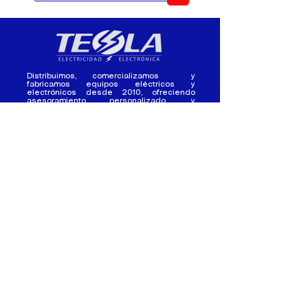
Distribuimos, comercializamos y
fabricamos equipos eléctricos y
electrónicos desde 2010, ofreciendo
asesoramiento personalizado, y
soluciones cada proyecto.
Contacto
(+593) 98 411 2915
tesla_industrial@hotmail.co
m
¿Quienes
Atención al
Somos?
Cliente
Nuestra Experiencia
Ventas al por mayor
Trabaja con
Contactate con