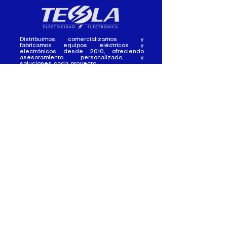
Distribuimos, comercializamos y
fabricamos equipos eléctricos y
electrónicos desde 2010, ofreciendo
asesoramiento personalizado, y
soluciones cada proyecto.
Contacto
(+593) 98 411 2915
tesla_industrial@hotmail.co
m
¿Quienes
Atención al
Somos?
Cliente
Nuestra Experiencia
Ventas al por mayor
Trabaja con
Contactate con
nosotros /
nosotros
Pasantias