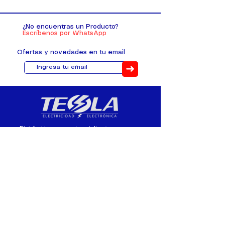
¿No encuentras un Producto?
Escríbenos por WhatsApp
Ofertas y novedades en tu email
➜
Distribuimos, comercializamos y
fabricamos equipos eléctricos y
electrónicos desde 2010, ofreciendo
asesoramiento personalizado, y
soluciones cada proyecto.
Contacto
(+593) 98 411 2915