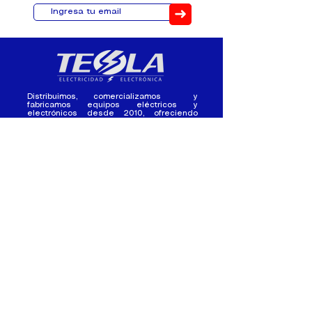
➜
Distribuimos, comercializamos y
fabricamos equipos eléctricos y
electrónicos desde 2010, ofreciendo
asesoramiento personalizado, y
soluciones cada proyecto.
Contacto
(+593) 98 411 2915
tesla_industrial@hotmail.co
m
¿Quienes
Atención al
Somos?
Cliente
Nuestra Experiencia
Ventas al por mayor