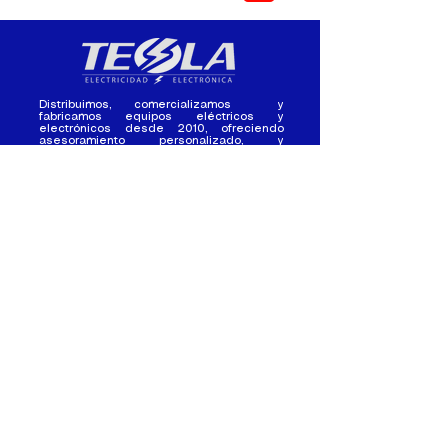
Distribuimos, comercializamos y
fabricamos equipos eléctricos y
electrónicos desde 2010, ofreciendo
asesoramiento personalizado, y
soluciones cada proyecto.
Contacto
(+593) 98 411 2915
tesla_industrial@hotmail.co
m
¿Quienes
Atención al
Somos?
Cliente
Nuestra Experiencia
Ventas al por mayor
Trabaja con
Contactate con
nosotros /
nosotros