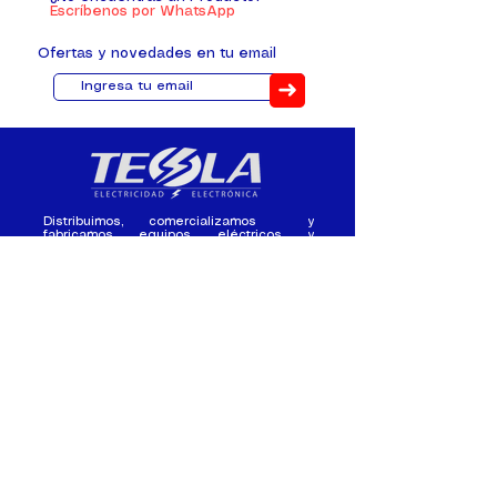
Escríbenos por WhatsApp
Ofertas y novedades en tu email
➜
Distribuimos, comercializamos y
fabricamos equipos eléctricos y
electrónicos desde 2010, ofreciendo
asesoramiento personalizado, y
soluciones cada proyecto.
Contacto
(+593) 98 411 2915
tesla_industrial@hotmail.co
m