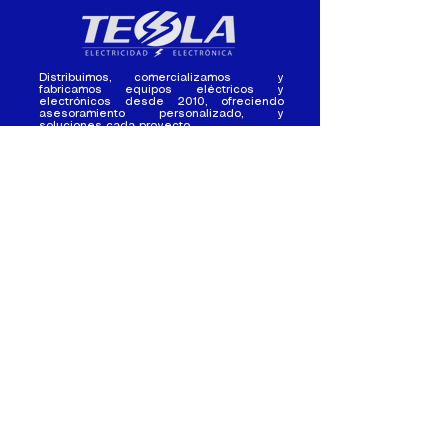
Distribuimos, comercializamos y
fabricamos equipos eléctricos y
electrónicos desde 2010, ofreciendo
asesoramiento personalizado, y
soluciones cada proyecto.
Contacto
(+593) 98 411 2915
tesla_industrial@hotmail.co
m
¿Quienes
Atención al
Somos?
Cliente
Nuestra Experiencia
Ventas al por mayor
Trabaja con
Contactate con
nosotros /
nosotros
Pasantias