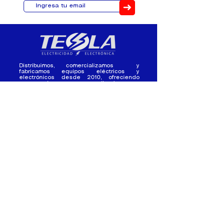
➜
Distribuimos, comercializamos y
fabricamos equipos eléctricos y
electrónicos desde 2010, ofreciendo
asesoramiento personalizado, y
soluciones cada proyecto.
Contacto
(+593) 98 411 2915
tesla_industrial@hotmail.co
m
¿Quienes
Atención al
Somos?
Cliente
Nuestra Experiencia
Ventas al por mayor