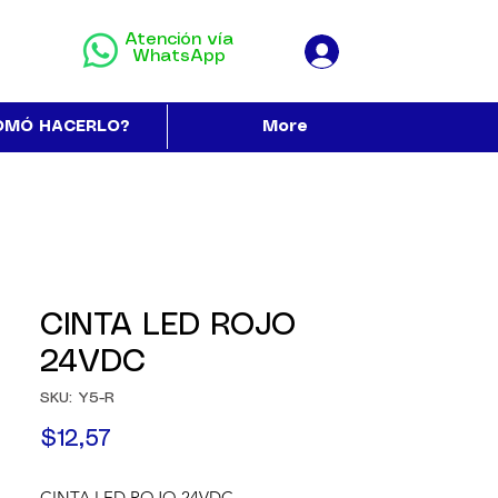
Atención vía
WhatsApp
OMÓ HACERLO?
More
CINTA LED ROJO
24VDC
SKU: Y5-R
Precio
$12,57
CINTA LED ROJO 24VDC