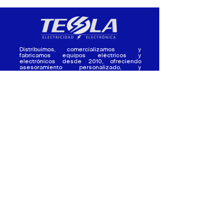
Distribuimos, comercializamos y
fabricamos equipos eléctricos y
electrónicos desde 2010, ofreciendo
asesoramiento personalizado, y
soluciones cada proyecto.
Contacto
(+593) 98 411 2915
tesla_industrial@hotmail.co
m
¿Quienes
Atención al
Somos?
Cliente
Nuestra Experiencia
Ventas al por mayor
Trabaja con
Contactate con
nosotros /
nosotros