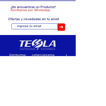
¿No encuentras un Producto?
Escríbenos por WhatsApp
Ofertas y novedades en tu email
➜
Distribuimos, comercializamos y
fabricamos equipos eléctricos y
electrónicos desde 2010, ofreciendo
asesoramiento personalizado, y
soluciones cada proyecto.
Contacto
(+593) 98 411 2915
tesla_industrial@hotmail.co