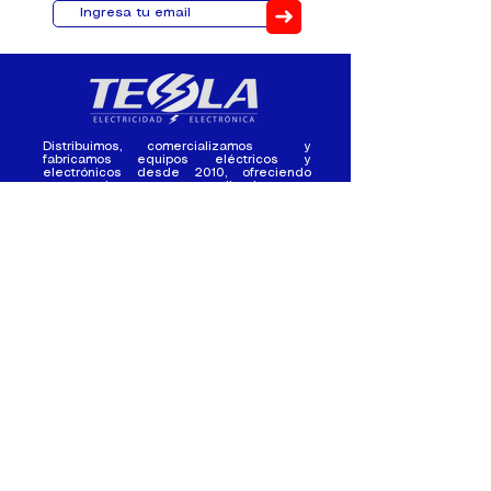
➜
Distribuimos, comercializamos y
fabricamos equipos eléctricos y
electrónicos desde 2010, ofreciendo
asesoramiento personalizado, y
soluciones cada proyecto.
Contacto
(+593) 98 411 2915
tesla_industrial@hotmail.co
m
¿Quienes
Atención al
Somos?
Cliente
Nuestra Experiencia
Ventas al por mayor