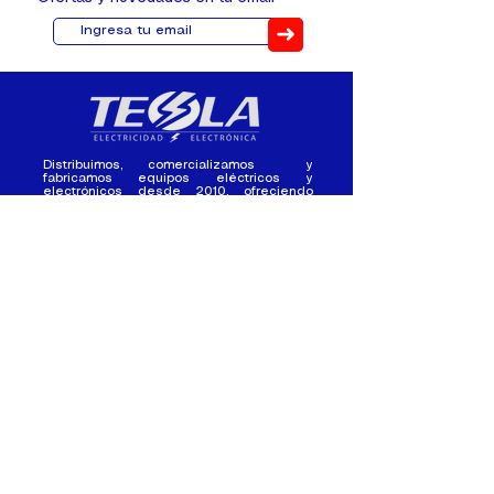
➜
Distribuimos, comercializamos y
fabricamos equipos eléctricos y
electrónicos desde 2010, ofreciendo
asesoramiento personalizado, y
soluciones cada proyecto.
Contacto
(+593) 98 411 2915
tesla_industrial@hotmail.co
m
¿Quienes
Atención al
Somos?
Cliente