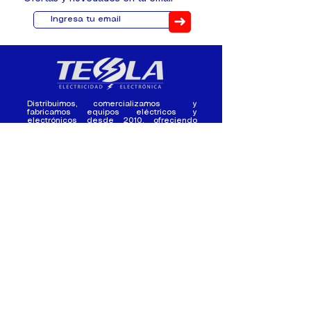
➜
Distribuimos, comercializamos y
fabricamos equipos eléctricos y
electrónicos desde 2010, ofreciendo
asesoramiento personalizado, y
soluciones cada proyecto.
Contacto
(+593) 98 411 2915
tesla_industrial@hotmail.co
m
¿Quienes
Atención al
Somos?
Cliente