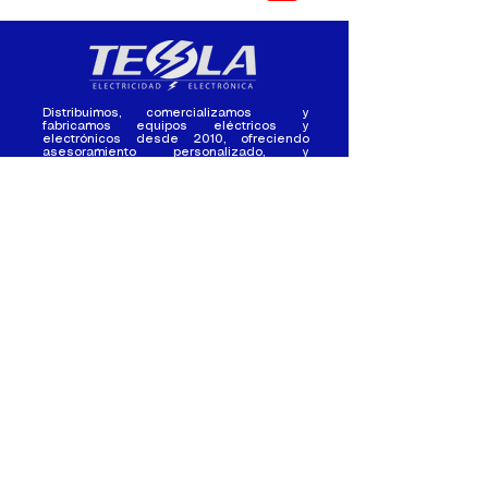
Distribuimos, comercializamos y
fabricamos equipos eléctricos y
electrónicos desde 2010, ofreciendo
asesoramiento personalizado, y
soluciones cada proyecto.
Contacto
(+593) 98 411 2915
tesla_industrial@hotmail.co
m
¿Quienes
Atención al
Somos?
Cliente
Nuestra Experiencia
Ventas al por mayor
Trabaja con
Contactate con
nosotros /
nosotros