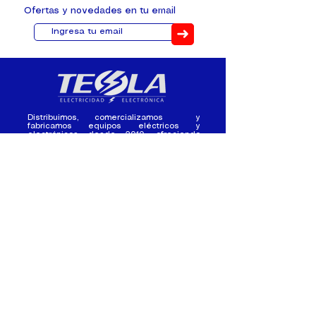
Ofertas y novedades en tu email
➜
Distribuimos, comercializamos y
fabricamos equipos eléctricos y
electrónicos desde 2010, ofreciendo
asesoramiento personalizado, y
soluciones cada proyecto.
Contacto
(+593) 98 411 2915
tesla_industrial@hotmail.co
m
¿Quienes
Atención al