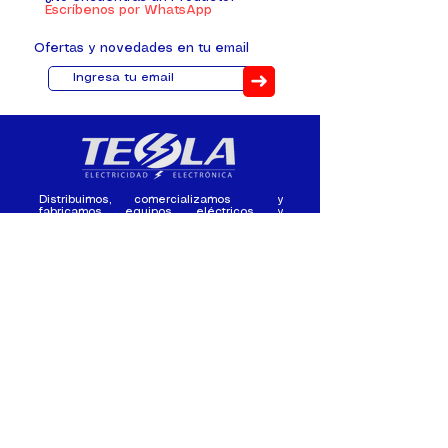
Escríbenos por WhatsApp
Ofertas y novedades en tu email
➜
Distribuimos, comercializamos y
fabricamos equipos eléctricos y
electrónicos desde 2010, ofreciendo
asesoramiento personalizado, y
soluciones cada proyecto.
Contacto
(+593) 98 411 2915
tesla_industrial@hotmail.co
m