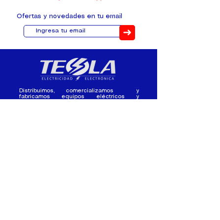
Ofertas y novedades en tu email
➜
Distribuimos, comercializamos y
fabricamos equipos eléctricos y
electrónicos desde 2010, ofreciendo
asesoramiento personalizado, y
soluciones cada proyecto.
Contacto
(+593) 98 411 2915
tesla_industrial@hotmail.co
m