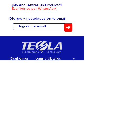
¿No encuentras un Producto?
Escríbenos por WhatsApp
Ofertas y novedades en tu email
➜
Distribuimos, comercializamos y
fabricamos equipos eléctricos y
electrónicos desde 2010, ofreciendo
asesoramiento personalizado, y
soluciones cada proyecto.
Contacto
(+593) 98 411 2915
tesla_industrial@hotmail.co
m