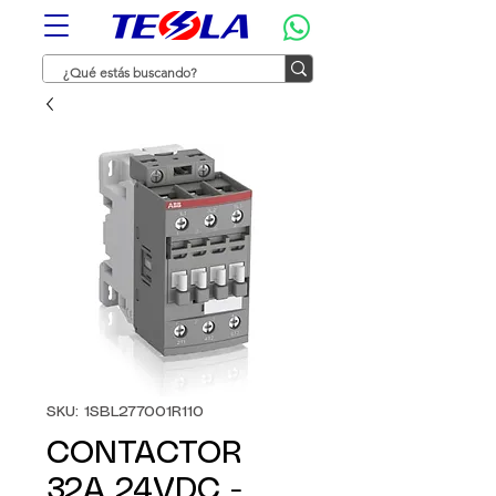
SKU: 1SBL277001R110
CONTACTOR
32A 24VDC -